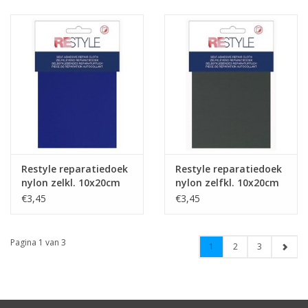
Restyle reparatiedoek
Restyle reparatiedoek
nylon zelkl. 10x20cm
nylon zelfkl. 10x20cm
kobaltblauw
d.grijs 002
€3,45
€3,45
Pagina 1 van 3
1
2
3