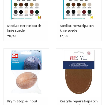
Mediac Herstelpatch
Mediac Herstelpatch
knie suede
knie suede
limoengroen 2st.
donkerblauw 2st.
€6,90
€6,90
Prym Stop-ei hout
Restyle reparatiepatch