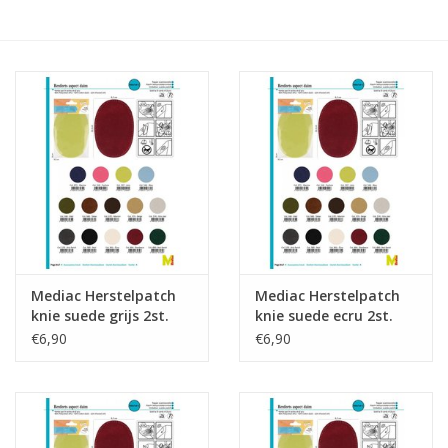
Hobby/Knutselen
Stoffen
Breien en haken
Handwerk
Workshop
Mediac Herstelpatch
Mediac Herstelpatch
knie suede grijs 2st.
knie suede ecru 2st.
Sale / Coupons
€6,90
€6,90
Tweedehands
Cadeaubonnen