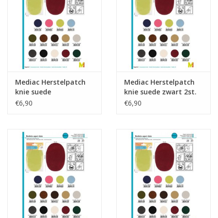
Guy's blog
Loyalty
Mediac Herstelpatch
Mediac Herstelpatch
knie suede
knie suede zwart 2st.
donkergroen 2st.
€6,90
€6,90