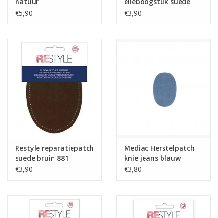
natuur
elleboogstuk suede
932
€5,90
€3,90
Restyle reparatiepatch
Mediac Herstelpatch
suede bruin 881
knie jeans blauw
delave 2st.
€3,90
€3,80