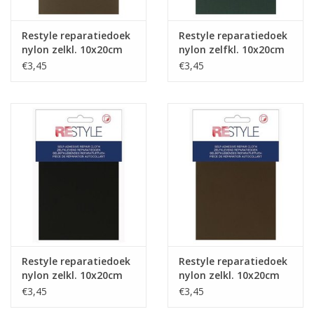
Restyle reparatiedoek
Restyle reparatiedoek
nylon zelkl. 10x20cm
nylon zelfkl. 10x20cm
l.grijs 004
d.groen 461
€3,45
€3,45
Restyle reparatiedoek
Restyle reparatiedoek
nylon zelkl. 10x20cm
nylon zelkl. 10x20cm
zwart 000
kaki 542
€3,45
€3,45