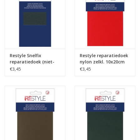
Restyle Snelfix
Restyle reparatiedoek
reparatiedoek (niet-
nylon zelkl. 10x20cm
rekbaar) kaki 542
rood 722
€3,45
€3,45