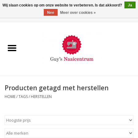
Wij slaan cookies op om onze website te verbeteren. Is dat akkoord?
Ja
Nee
Meer over cookies »
0 Artikelen - €0,00
Home
Machines
Machine-accessoires
Naaigaren
Producten getagd met herstellen
HOME
/
TAGS
/
HERSTELLEN
Paspoppen
Fournituren
Opbergsystemen