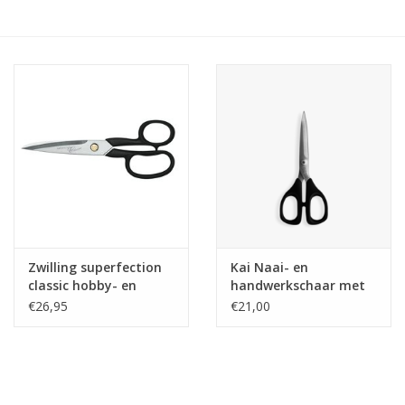
Hobby/Knutselen
Stoffen
Breien en haken
Handwerk
Workshop
Zwilling superfection
Kai Naai- en
classic hobby- en
handwerkschaar met
Sale / Coupons
huishoudschaar
gebogen punt 165mm
€26,95
€21,00
100mm
Tweedehands
Cadeaubonnen