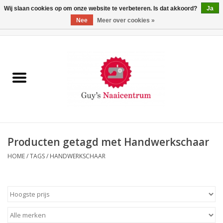
Wij slaan cookies op om onze website te verbeteren. Is dat akkoord?
Ja
Nee
Meer over cookies »
0 Artikelen - €0,00
Home
Machines
Machine-accessoires
Naaigaren
Producten getagd met Handwerkschaar
HOME
/
TAGS
/
HANDWERKSCHAAR
Paspoppen
Fournituren
Opbergsystemen