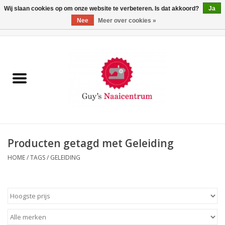
Wij slaan cookies op om onze website te verbeteren. Is dat akkoord?
Ja
Nee
Meer over cookies »
0 Artikelen - €0,00
Home
Machines
Machine-accessoires
Naaigaren
Producten getagd met Geleiding
HOME
/
TAGS
/
GELEIDING
Paspoppen
Fournituren
Opbergsystemen