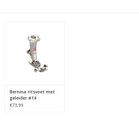
Hobby/Knutselen
Stoffen
Breien en haken
Handwerk
Workshop
Bernina ritsvoet met
geleider #14
Sale / Coupons
€73,99
Tweedehands
Cadeaubonnen