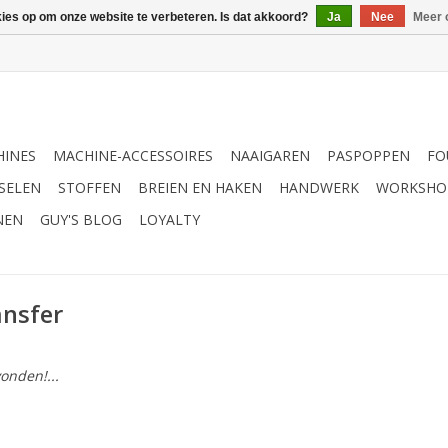
kies op om onze website te verbeteren. Is dat akkoord?
Ja
Nee
Meer 
INES
MACHINE-ACCESSOIRES
NAAIGAREN
PASPOPPEN
FO
SELEN
STOFFEN
BREIEN EN HAKEN
HANDWERK
WORKSHO
NEN
GUY'S BLOG
LOYALTY
ansfer
onden!...