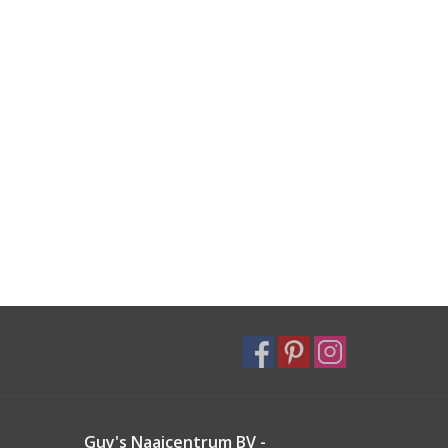
Guy's Naaicentrum BV -