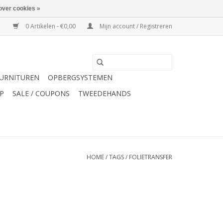
over cookies »
0 Artikelen - €0,00
Mijn account / Registreren
URNITUREN
OPBERGSYSTEMEN
P
SALE / COUPONS
TWEEDEHANDS
HOME
/
TAGS
/
FOLIETRANSFER