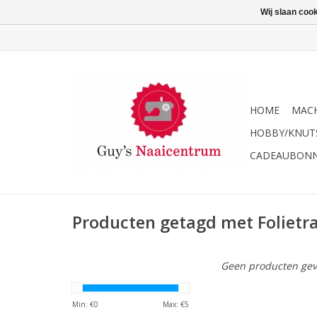
Wij slaan coo
HOME
MACH
HOBBY/KNUT
CADEAUBON
Producten getagd met Folietr
Geen producten gev
Min: €
0
Max: €
5