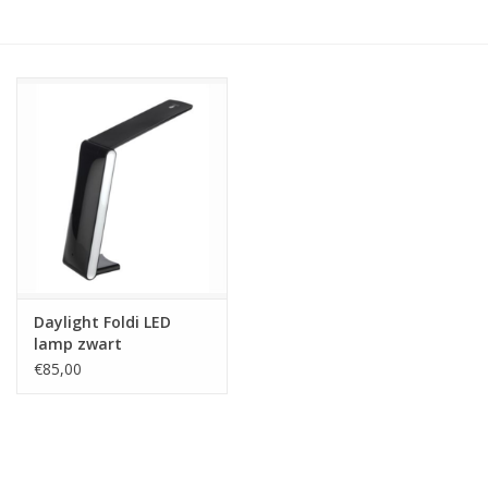
Hobby/Knutselen
Stoffen
Breien en haken
Handwerk
Workshop
Daylight Foldi LED
lamp zwart
Sale / Coupons
€85,00
Tweedehands
Cadeaubonnen