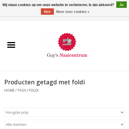
Wij slaan cookies op om onze website te verbeteren. Is dat akkoord?
Ja
Nee
Meer over cookies »
0 Artikelen - €0,00
Home
Machines
Machine-accessoires
Naaigaren
Producten getagd met foldi
HOME
/
TAGS
/
FOLDI
Paspoppen
Fournituren
Opbergsystemen