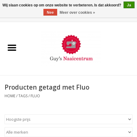
Wij slaan cookies op om onze website te verbeteren. Is dat akkoord?
Ja
Nee
Meer over cookies »
0 Artikelen - €0,00
Home
Machines
Machine-accessoires
Naaigaren
Producten getagd met Fluo
HOME
/
TAGS
/
FLUO
Paspoppen
Fournituren
Opbergsystemen