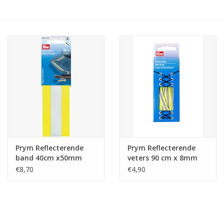
Hobby/Knutselen
Stoffen
Breien en haken
Handwerk
Workshop
Prym Reflecterende
Prym Reflecterende
band 40cm x50mm
veters 90 cm x 8mm
Sale / Coupons
€8,70
€4,90
Tweedehands
Cadeaubonnen