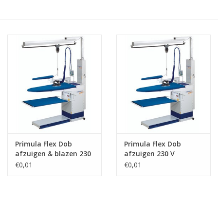
Hobby/Knutselen
Stoffen
Breien en haken
Handwerk
Workshop
Primula Flex Dob
Primula Flex Dob
afzuigen & blazen 230
afzuigen 230 V
Sale / Coupons
V
€0,01
€0,01
Tweedehands
Cadeaubonnen