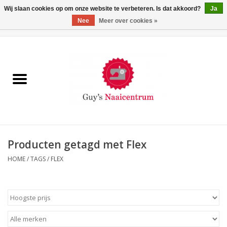
Wij slaan cookies op om onze website te verbeteren. Is dat akkoord?
Ja
Nee
Meer over cookies »
0 Artikelen - €0,00
Home
Machines
Machine-accessoires
Naaigaren
Producten getagd met Flex
HOME
/
TAGS
/
FLEX
Paspoppen
Fournituren
Opbergsystemen