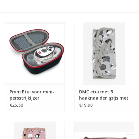
Hobby/Knutselen
Stoffen
Breien en haken
Handwerk
Workshop
Prym Etui voor mini-
DMC etui met 5
persstrijkijzer
haaknaalden grijs met
Sale / Coupons
schaapjes
€26,50
€19,90
Tweedehands
Cadeaubonnen