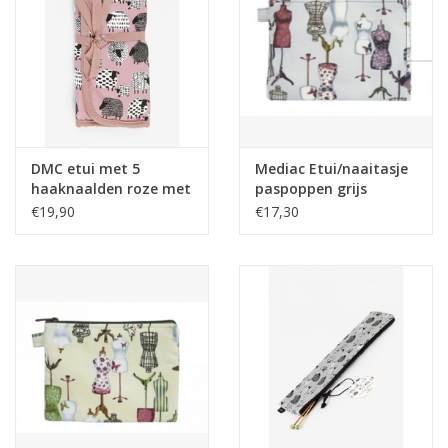
Guy's blog
Loyalty
DMC etui met 5
Mediac Etui/naaitasje
haaknaalden roze met
paspoppen grijs
schaapjes
€19,90
€17,30