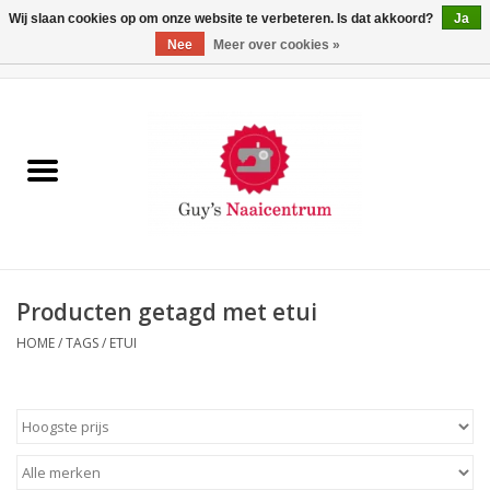
Wij slaan cookies op om onze website te verbeteren. Is dat akkoord?
Ja
Nee
Meer over cookies »
0 Artikelen - €0,00
Home
Machines
Machine-accessoires
Naaigaren
Producten getagd met etui
HOME
/
TAGS
/
ETUI
Paspoppen
Fournituren
Opbergsystemen