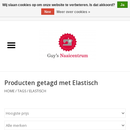
Wij slaan cookies op om onze website te verbeteren. Is dat akkoord?
Ja
Nee
Meer over cookies »
0 Artikelen - €0,00
Home
Machines
Machine-accessoires
Naaigaren
Producten getagd met Elastisch
HOME
/
TAGS
/
ELASTISCH
Paspoppen
Fournituren
Opbergsystemen