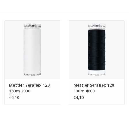
Hobby/Knutselen
Stoffen
Breien en haken
Handwerk
Workshop
Mettler Seraflex 120
Mettler Seraflex 120
130m 2000
130m 4000
Sale / Coupons
€4,10
€4,10
Tweedehands
Cadeaubonnen