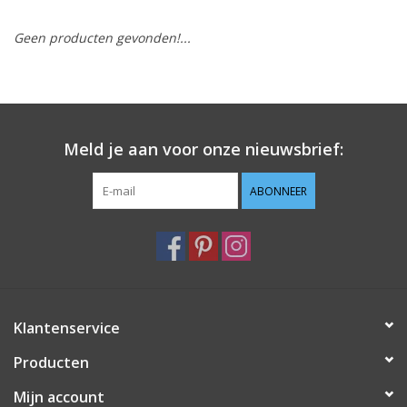
Geen producten gevonden!...
Hobby/Knutselen
Stoffen
Breien en haken
Meld je aan voor onze nieuwsbrief:
Handwerk
ABONNEER
Workshop
Sale / Coupons
Klantenservice
Tweedehands
Producten
Cadeaubonnen
Mijn account