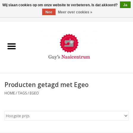
Wij slaan cookies op om onze website te verbeteren. Is dat akkoord?
Ja
Nee
Meer over cookies »
0 Artikelen - €0,00
Home
Machines
Machine-accessoires
Naaigaren
Producten getagd met Egeo
HOME
/
TAGS
/
EGEO
Paspoppen
Fournituren
Opbergsystemen