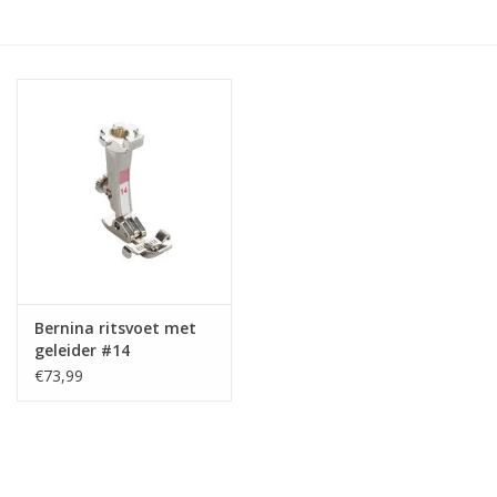
Hobby/Knutselen
Stoffen
Breien en haken
Handwerk
Workshop
Bernina ritsvoet met
geleider #14
Sale / Coupons
€73,99
Tweedehands
Cadeaubonnen