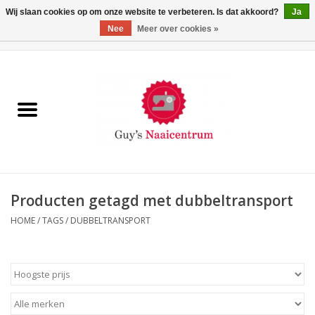
Wij slaan cookies op om onze website te verbeteren. Is dat akkoord?
Ja
Nee
Meer over cookies »
0 Artikelen - €0,00
Home
Machines
Machine-accessoires
Naaigaren
Producten getagd met dubbeltransport
HOME
/
TAGS
/
DUBBELTRANSPORT
Paspoppen
Fournituren
Opbergsystemen