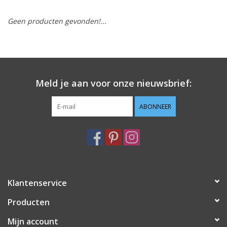
Geen producten gevonden!...
Hobby/Knutselen
Stoffen
Breien en haken
Meld je aan voor onze nieuwsbrief:
Handwerk
ABONNEER
Workshop
Sale / Coupons
Klantenservice
Tweedehands
Producten
Cadeaubonnen
Mijn account