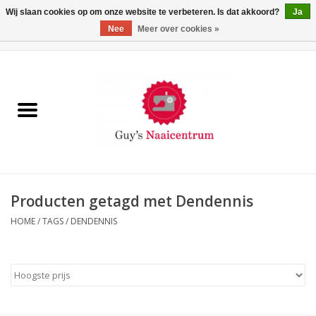
Wij slaan cookies op om onze website te verbeteren. Is dat akkoord?
Ja
Nee
Meer over cookies »
0 Artikelen - €0,00
Home
Machines
Machine-accessoires
Naaigaren
Producten getagd met Dendennis
HOME
/
TAGS
/
DENDENNIS
Paspoppen
Fournituren
Opbergsystemen