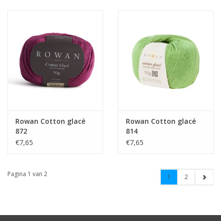
Rowan Cotton glacé
Rowan Cotton glacé
872
814
€7,65
€7,65
Pagina 1 van 2
1
2