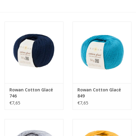
Hobby/Knutselen
Stoffen
Breien en haken
Handwerk
Workshop
Rowan Cotton Glacé
Rowan Cotton Glacé
746
849
Sale / Coupons
€7,65
€7,65
Tweedehands
Cadeaubonnen