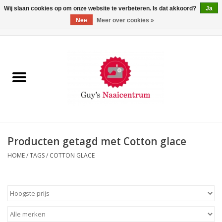
Wij slaan cookies op om onze website te verbeteren. Is dat akkoord?
Ja
Nee
Meer over cookies »
0 Artikelen - €0,00
Home
Machines
Machine-accessoires
Naaigaren
Producten getagd met Cotton glace
HOME
/
TAGS
/
COTTON GLACE
Paspoppen
Fournituren
Opbergsystemen