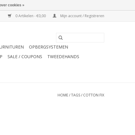
over cookies »
0 Artikelen - €0,00
Mijn account / Registreren
URNITUREN
OPBERGSYSTEMEN
P
SALE / COUPONS
TWEEDEHANDS
HOME
/
TAGS
/
COTTON FIX