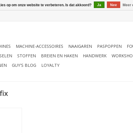
kies op om onze website te verbeteren. Is dat akkoord?
Ja
Nee
Meer 
INES
MACHINE-ACCESSOIRES
NAAIGAREN
PASPOPPEN
FO
SELEN
STOFFEN
BREIEN EN HAKEN
HANDWERK
WORKSHO
NEN
GUY'S BLOG
LOYALTY
fix
otton Fix
NKELWAGEN