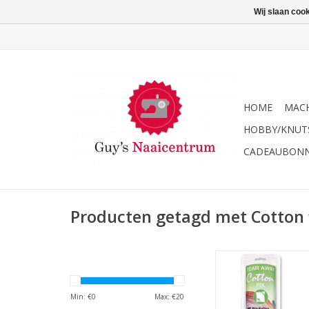
Wij slaan coo
HOME
MACH
HOBBY/KNUT
CADEAUBON
Producten getagd met Cotton 
Madeira Tear away C
TOEVOEGEN AAN WI
Min: €
0
Max: €
20