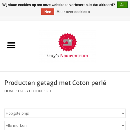
Wij slaan cookies op om onze website te verbeteren. Is dat akkoord?
Ja
Nee
Meer over cookies »
0 Artikelen - €0,00
Home
Machines
Machine-accessoires
Naaigaren
Producten getagd met Coton perlé
HOME
/
TAGS
/
COTON PERLÉ
Paspoppen
Fournituren
Opbergsystemen