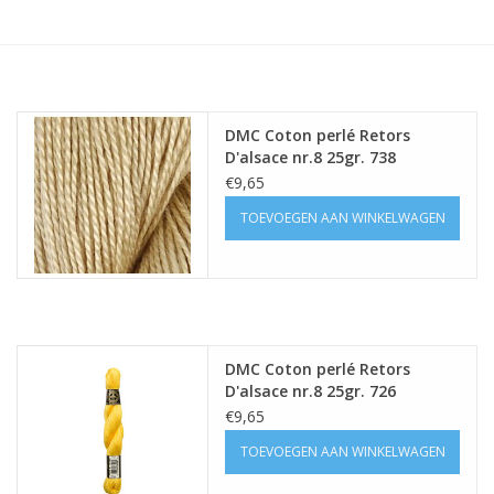
Hobby/Knutselen
Stoffen
DMC Coton perlé Retors
D'alsace nr.8 25gr. 738
Breien en haken
€9,65
TOEVOEGEN AAN WINKELWAGEN
Handwerk
Workshop
Sale / Coupons
DMC Coton perlé Retors
D'alsace nr.8 25gr. 726
€9,65
Tweedehands
TOEVOEGEN AAN WINKELWAGEN
Cadeaubonnen