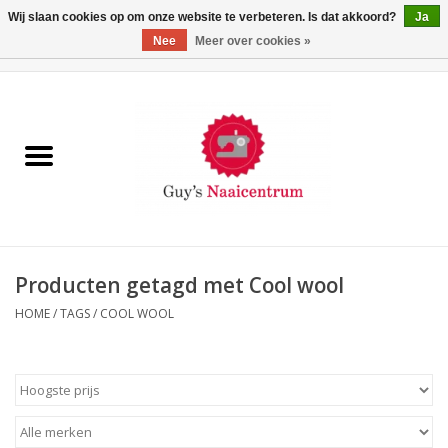
Wij slaan cookies op om onze website te verbeteren. Is dat akkoord?
Ja
Nee
Meer over cookies »
0 Artikelen - €0,00
Home
Machines
Machine-accessoires
Naaigaren
Producten getagd met Cool wool
HOME
/
TAGS
/
COOL WOOL
Paspoppen
Fournituren
Opbergsystemen