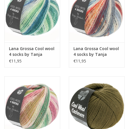
Guy's blog
Loyalty
Lana Grossa Cool wool
Lana Grossa Cool wool
4 socks by Tanja
4 socks by Tanja
Steinbach 7754
Steinbach 7758
€11,95
€11,95