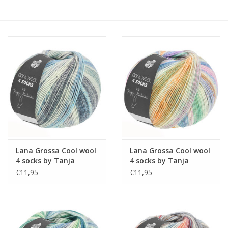
Hobby/Knutselen
Stoffen
Breien en haken
Handwerk
Workshop
Lana Grossa Cool wool
Lana Grossa Cool wool
4 socks by Tanja
4 socks by Tanja
Sale / Coupons
Steinbach 7751
Steinbach 7753
€11,95
€11,95
Tweedehands
Cadeaubonnen