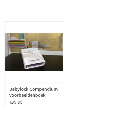
Hobby/Knutselen
Stoffen
Breien en haken
Handwerk
Workshop
Babylock Compendium
voorbeeldenboek
Sale / Coupons
€99,95
Tweedehands
Cadeaubonnen