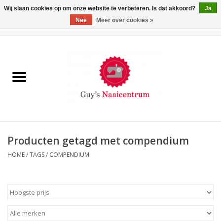
Wij slaan cookies op om onze website te verbeteren. Is dat akkoord?
Ja
Nee
Meer over cookies »
0 Artikelen - €0,00
Home
Machines
Machine-accessoires
Naaigaren
Producten getagd met compendium
HOME
/
TAGS
/
COMPENDIUM
Paspoppen
Fournituren
Opbergsystemen