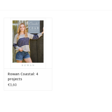
Hobby/Knutselen
Stoffen
Breien en haken
Handwerk
Workshop
Rowan Coastal: 4
projects
Sale / Coupons
€3,60
Tweedehands
Cadeaubonnen