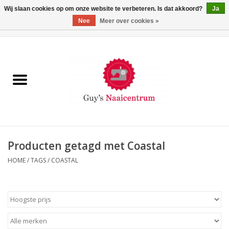
Wij slaan cookies op om onze website te verbeteren. Is dat akkoord?
Ja
Nee
Meer over cookies »
0 Artikelen - €0,00
Home
Machines
Machine-accessoires
Naaigaren
Producten getagd met Coastal
HOME
/
TAGS
/
COASTAL
Paspoppen
Fournituren
Opbergsystemen