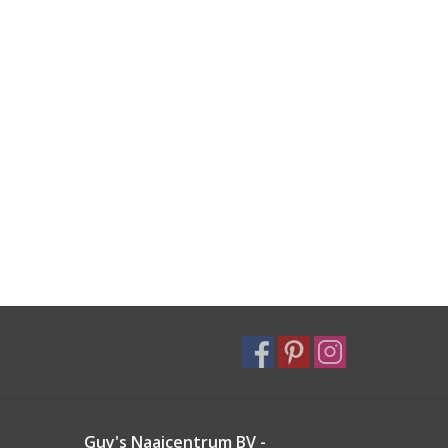
Guy's Naaicentrum BV -