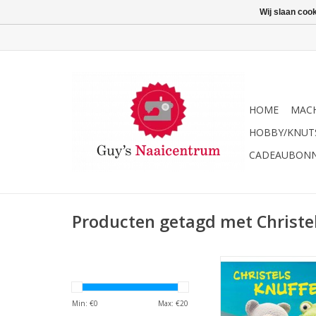
Wij slaan coo
HOME
MACH
HOBBY/KNUT
CADEAUBON
Producten getagd met Christel
Boek: Christels Knu
Christel Krukk
TOEVOEGEN AAN WI
Min: €
0
Max: €
20