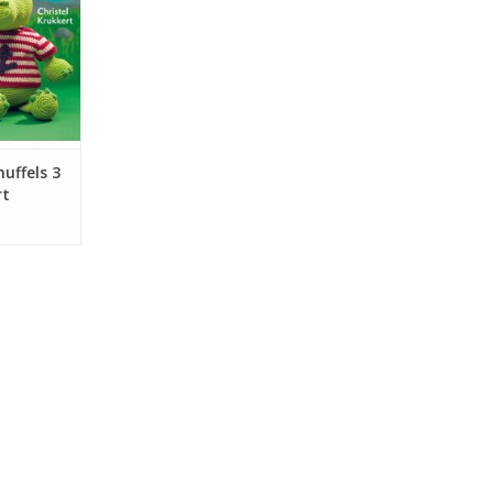
nuffels 3
rt