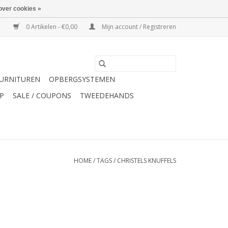
over cookies »
0 Artikelen - €0,00
Mijn account / Registreren
URNITUREN
OPBERGSYSTEMEN
P
SALE / COUPONS
TWEEDEHANDS
HOME
/
TAGS
/
CHRISTELS KNUFFELS