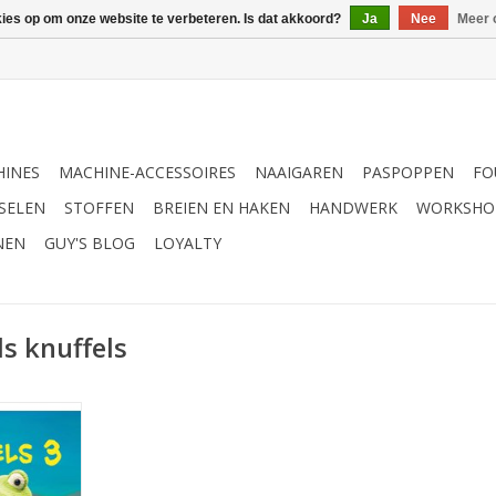
kies op om onze website te verbeteren. Is dat akkoord?
Ja
Nee
Meer 
INES
MACHINE-ACCESSOIRES
NAAIGAREN
PASPOPPEN
FO
SELEN
STOFFEN
BREIEN EN HAKEN
HANDWERK
WORKSHO
NEN
GUY'S BLOG
LOYALTY
s knuffels
ffels 3 -
ert
NKELWAGEN