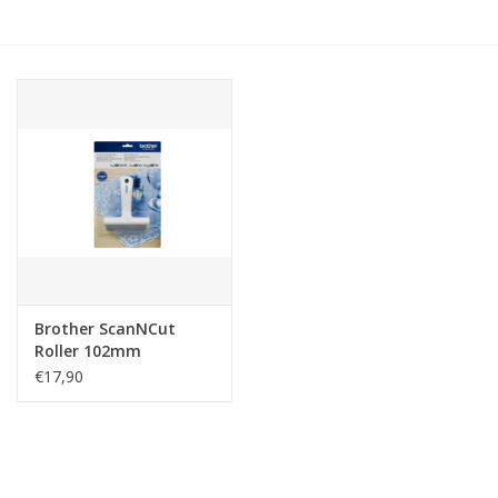
Hobby/Knutselen
Stoffen
Breien en haken
Handwerk
Workshop
Brother ScanNCut
Roller 102mm
Sale / Coupons
€17,90
Tweedehands
Cadeaubonnen