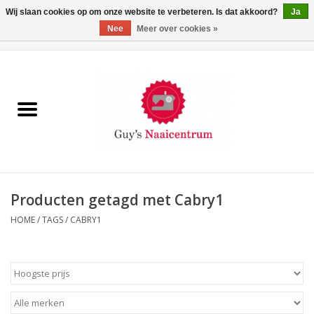
Wij slaan cookies op om onze website te verbeteren. Is dat akkoord?
Ja
Nee
Meer over cookies »
0 Artikelen - €0,00
Home
Machines
Machine-accessoires
Naaigaren
Producten getagd met Cabry1
HOME
/
TAGS
/
CABRY1
Paspoppen
Fournituren
Opbergsystemen