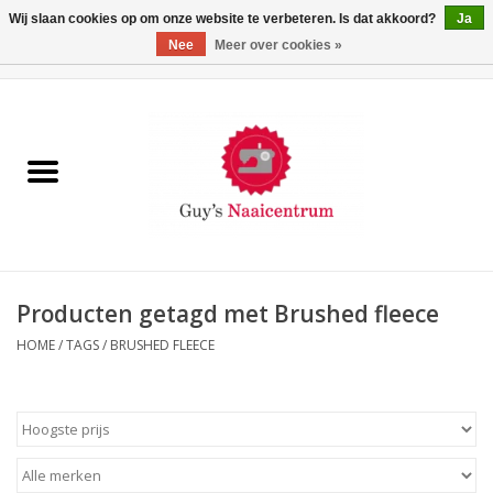
Wij slaan cookies op om onze website te verbeteren. Is dat akkoord?
Ja
Nee
Meer over cookies »
0 Artikelen - €0,00
Home
Machines
Machine-accessoires
Naaigaren
Producten getagd met Brushed fleece
HOME
/
TAGS
/
BRUSHED FLEECE
Paspoppen
Fournituren
Opbergsystemen