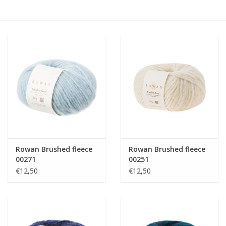
Hobby/Knutselen
Stoffen
Breien en haken
Handwerk
Workshop
Rowan Brushed fleece
Rowan Brushed fleece
00271
00251
Sale / Coupons
€12,50
€12,50
Tweedehands
Cadeaubonnen