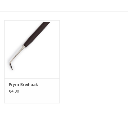
Hobby/Knutselen
Stoffen
Breien en haken
Handwerk
Workshop
Prym Breihaak
€4,30
Sale / Coupons
Tweedehands
Cadeaubonnen