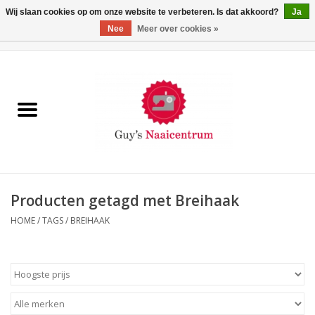
Wij slaan cookies op om onze website te verbeteren. Is dat akkoord?
Ja
Nee
Meer over cookies »
0 Artikelen - €0,00
Home
Machines
Machine-accessoires
Naaigaren
Producten getagd met Breihaak
HOME
/
TAGS
/
BREIHAAK
Paspoppen
Fournituren
Opbergsystemen