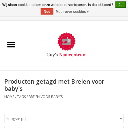
Wij slaan cookies op om onze website te verbeteren. Is dat akkoord?
Ja
Nee
Meer over cookies »
0 Artikelen - €0,00
Home
Machines
Machine-accessoires
Naaigaren
Producten getagd met Breien voor
baby's
Paspoppen
HOME
/
TAGS
/
BREIEN VOOR BABY'S
Fournituren
Opbergsystemen