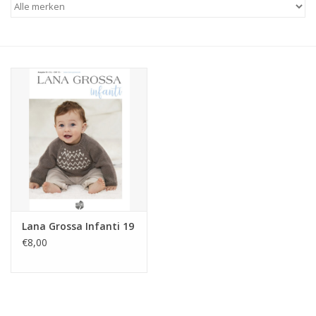
Hobby/Knutselen
Stoffen
Breien en haken
Handwerk
Workshop
Lana Grossa Infanti 19
Sale / Coupons
€8,00
Tweedehands
Cadeaubonnen