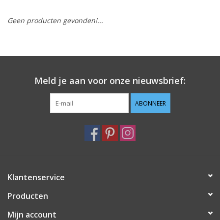
Geen producten gevonden!...
Hobby/Knutselen
Stoffen
Breien en haken
Meld je aan voor onze nieuwsbrief:
Handwerk
ABONNEER
Workshop
Sale / Coupons
Klantenservice
Tweedehands
Producten
Cadeaubonnen
Mijn account