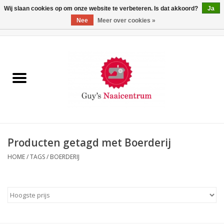
Wij slaan cookies op om onze website te verbeteren. Is dat akkoord?
Ja
Nee
Meer over cookies »
0 Artikelen - €0,00
Home
Machines
Machine-accessoires
Naaigaren
Producten getagd met Boerderij
HOME
/
TAGS
/
BOERDERIJ
Paspoppen
Fournituren
Opbergsystemen