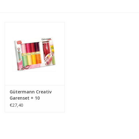
Hobby/Knutselen
Stoffen
Breien en haken
Handwerk
Workshop
Gütermann Creativ
Garenset + 10
Sale / Coupons
Bobbinclips
€27,40
Tweedehands
Cadeaubonnen