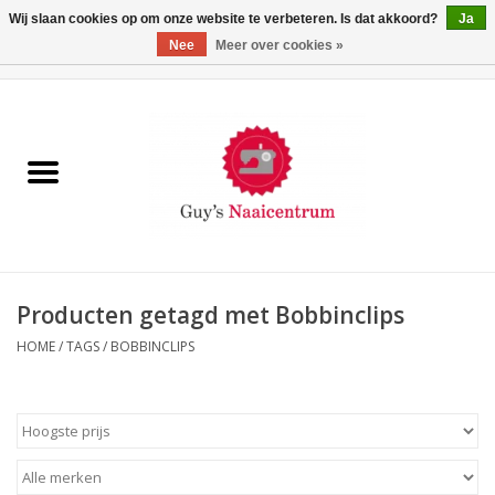
Wij slaan cookies op om onze website te verbeteren. Is dat akkoord?
Ja
Nee
Meer over cookies »
0 Artikelen - €0,00
Home
Machines
Machine-accessoires
Naaigaren
Producten getagd met Bobbinclips
HOME
/
TAGS
/
BOBBINCLIPS
Paspoppen
Fournituren
Opbergsystemen