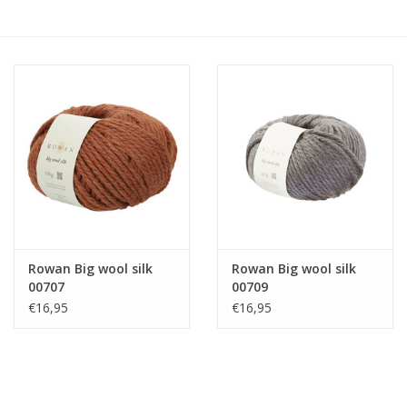
Hobby/Knutselen
Stoffen
Breien en haken
Handwerk
Workshop
Rowan Big wool silk
Rowan Big wool silk
00707
00709
Sale / Coupons
€16,95
€16,95
Tweedehands
Cadeaubonnen