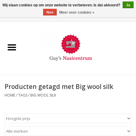
Wij slaan cookies op om onze website te verbeteren. Is dat akkoord?
Ja
Nee
Meer over cookies »
0 Artikelen - €0,00
Home
Machines
Machine-accessoires
Naaigaren
Producten getagd met Big wool silk
HOME
/
TAGS
/
BIG WOOL SILK
Paspoppen
Fournituren
Opbergsystemen