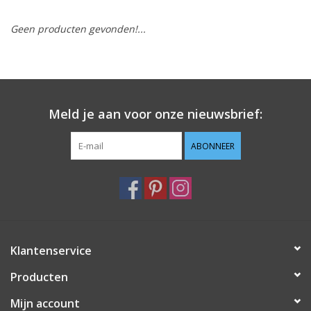
Geen producten gevonden!...
Hobby/Knutselen
Stoffen
Breien en haken
Meld je aan voor onze nieuwsbrief:
Handwerk
ABONNEER
Workshop
Sale / Coupons
Klantenservice
Tweedehands
Producten
Cadeaubonnen
Mijn account