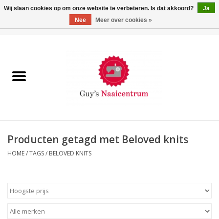
Wij slaan cookies op om onze website te verbeteren. Is dat akkoord?
Ja
Nee
Meer over cookies »
0 Artikelen - €0,00
Home
Machines
Machine-accessoires
Naaigaren
Producten getagd met Beloved knits
HOME
/
TAGS
/
BELOVED KNITS
Paspoppen
Fournituren
Opbergsystemen