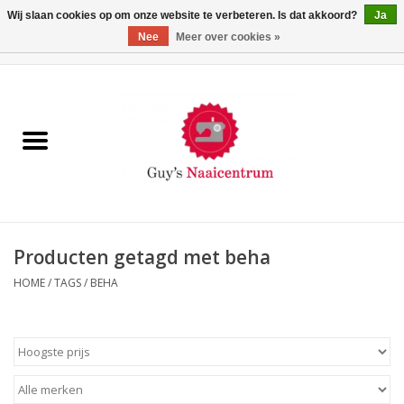
Wij slaan cookies op om onze website te verbeteren. Is dat akkoord?
Ja
Nee
Meer over cookies »
0 Artikelen - €0,00
Home
Machines
Machine-accessoires
Naaigaren
Producten getagd met beha
HOME
/
TAGS
/
BEHA
Paspoppen
Fournituren
Opbergsystemen