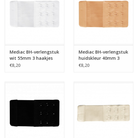
Guy's blog
Loyalty
Mediac BH-verlengstuk
Mediac BH-verlengstuk
wit 55mm 3 haakjes
huidskleur 40mm 3
haakjes
€8,20
€8,20