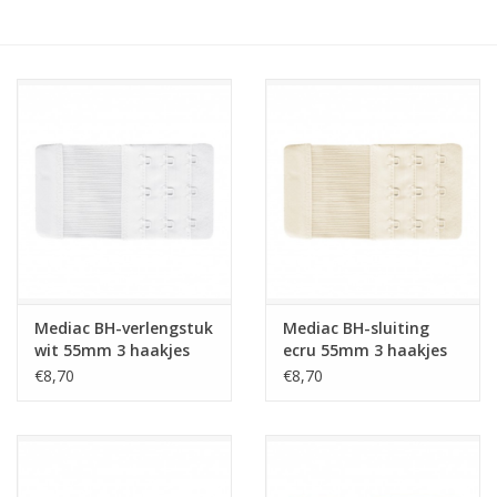
Hobby/Knutselen
Stoffen
Breien en haken
Handwerk
Workshop
Mediac BH-verlengstuk
Mediac BH-sluiting
wit 55mm 3 haakjes
ecru 55mm 3 haakjes
Sale / Coupons
€8,70
€8,70
Tweedehands
Cadeaubonnen