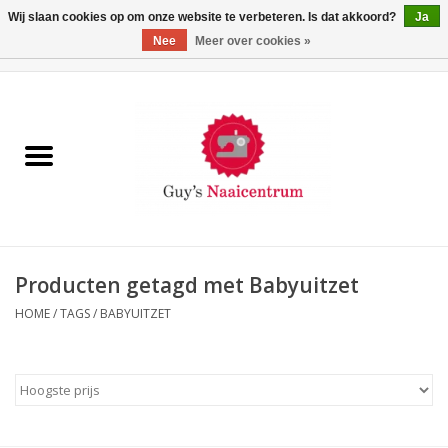
Wij slaan cookies op om onze website te verbeteren. Is dat akkoord?
Ja
Nee
Meer over cookies »
0 Artikelen - €0,00
Home
Machines
Machine-accessoires
Naaigaren
Producten getagd met Babyuitzet
HOME
/
TAGS
/
BABYUITZET
Paspoppen
Fournituren
Opbergsystemen