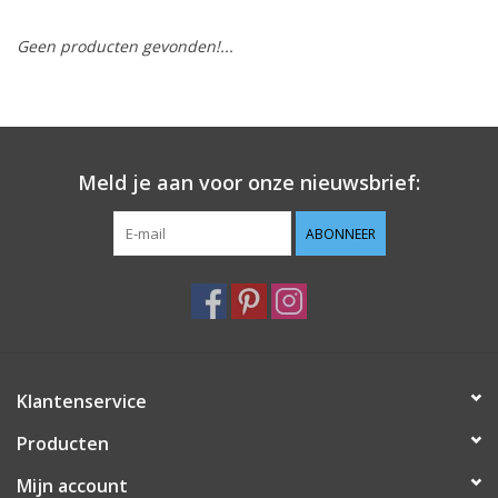
Geen producten gevonden!...
Hobby/Knutselen
Stoffen
Breien en haken
Meld je aan voor onze nieuwsbrief:
Handwerk
ABONNEER
Workshop
Sale / Coupons
Klantenservice
Tweedehands
Producten
Cadeaubonnen
Mijn account