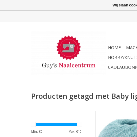
Wij slaan coo
HOME
MACH
HOBBY/KNUT
CADEAUBON
Producten getagd met Baby li
Lana Grossa Baby L
TOEVOEGEN AAN WI
Min: €
0
Max: €
10