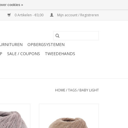
over cookies »
0 Artikelen - €0,00
Mijn account / Registreren
URNITUREN
OPBERGSYSTEMEN
P
SALE / COUPONS
TWEEDEHANDS
HOME
/
TAGS
/
BABY LIGHT
Baby Light 025
Lana Grossa Baby light 50g 021
N WINKELWAGEN
TOEVOEGEN AAN WINKELWAGEN