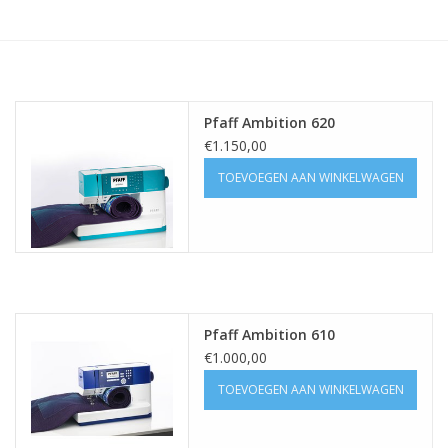
Hobby/Knutselen
Stoffen
Pfaff Ambition 620
€1.150,00
Breien en haken
TOEVOEGEN AAN WINKELWAGEN
Handwerk
Workshop
Sale / Coupons
Pfaff Ambition 610
€1.000,00
Tweedehands
TOEVOEGEN AAN WINKELWAGEN
Cadeaubonnen