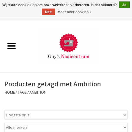
Wij slaan cookies op om onze website te verbeteren. Is dat akkoord?
Ja
Nee
Meer over cookies »
0 Artikelen - €0,00
Home
Machines
Machine-accessoires
Naaigaren
Producten getagd met Ambition
HOME
/
TAGS
/
AMBITION
Paspoppen
Fournituren
Opbergsystemen