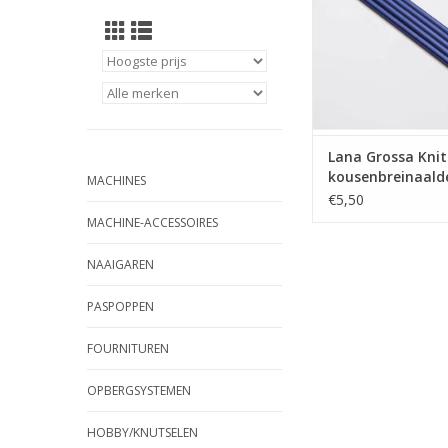
Lana Grossa Knit
kousenbreinaald
MACHINES
aluminium rain
€5,50
4,0mm
MACHINE-ACCESSOIRES
NAAIGAREN
PASPOPPEN
FOURNITUREN
OPBERGSYSTEMEN
HOBBY/KNUTSELEN