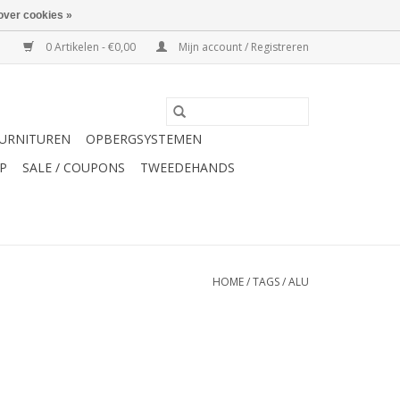
over cookies »
0 Artikelen - €0,00
Mijn account / Registreren
URNITUREN
OPBERGSYSTEMEN
P
SALE / COUPONS
TWEEDEHANDS
HOME
/
TAGS
/
ALU