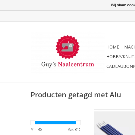
Wij slaan coo
HOME
MACH
HOBBY/KNUT
CADEAUBON
Producten getagd met Alu
Lana Grossa Kn
kousenbreinaalden 
rainbow 20cm 
Min: €
0
Max: €
10
TOEVOEGEN AAN WI