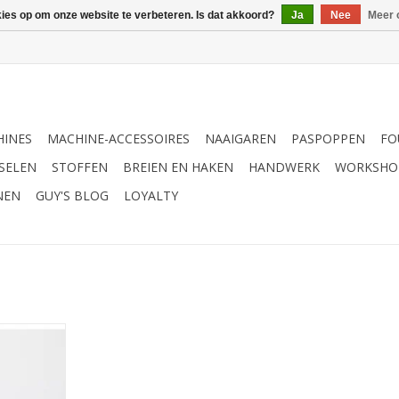
kies op om onze website te verbeteren. Is dat akkoord?
Ja
Nee
Meer 
INES
MACHINE-ACCESSOIRES
NAAIGAREN
PASPOPPEN
FO
SELEN
STOFFEN
BREIEN EN HAKEN
HANDWERK
WORKSHO
NEN
GUY'S BLOG
LOYALTY
itPro
aluminium
4,0mm
NKELWAGEN