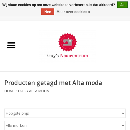
Wij slaan cookies op om onze website te verbeteren. Is dat akkoord?
Ja
Nee
Meer over cookies »
0 Artikelen - €0,00
Home
Machines
Machine-accessoires
Naaigaren
Producten getagd met Alta moda
HOME
/
TAGS
/
ALTA MODA
Paspoppen
Fournituren
Opbergsystemen