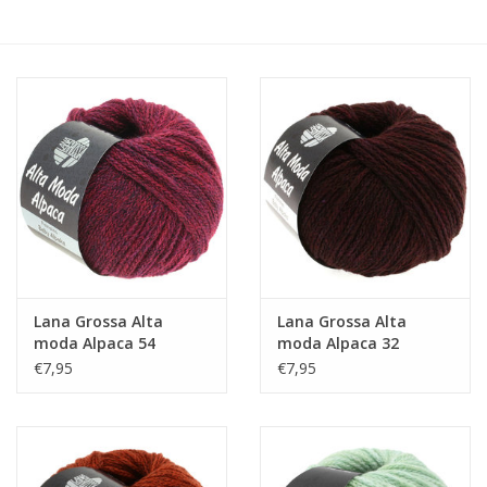
Hobby/Knutselen
Stoffen
Breien en haken
Handwerk
Workshop
Lana Grossa Alta
Lana Grossa Alta
moda Alpaca 54
moda Alpaca 32
Sale / Coupons
€7,95
€7,95
Tweedehands
Cadeaubonnen