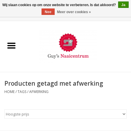
Wij slaan cookies op om onze website te verbeteren. Is dat akkoord?
Ja
Nee
Meer over cookies »
0 Artikelen - €0,00
Home
Machines
Machine-accessoires
Naaigaren
Producten getagd met afwerking
HOME
/
TAGS
/
AFWERKING
Paspoppen
Fournituren
Opbergsystemen