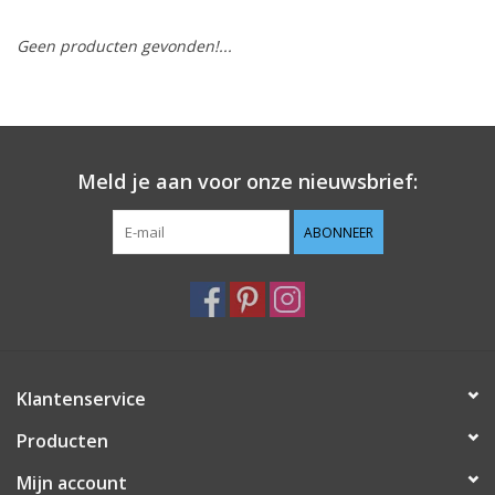
Geen producten gevonden!...
Hobby/Knutselen
Stoffen
Breien en haken
Meld je aan voor onze nieuwsbrief:
Handwerk
ABONNEER
Workshop
Sale / Coupons
Klantenservice
Tweedehands
Producten
Cadeaubonnen
Mijn account