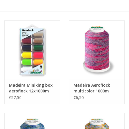
Hobby/Knutselen
Stoffen
Breien en haken
Handwerk
Workshop
Madeira Miniking box
Madeira Aeroflock
aeroflock 12x1000m
multicolor 1000m
Sale / Coupons
No.9513
€57,50
€6,50
Tweedehands
Cadeaubonnen