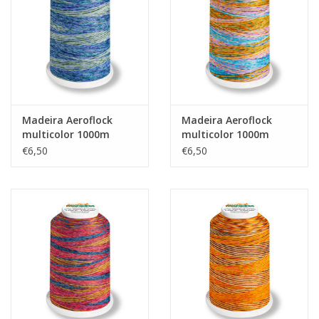
Guy's blog
Loyalty
Madeira Aeroflock
Madeira Aeroflock
multicolor 1000m
multicolor 1000m
No.9601
No.9603
€6,50
€6,50