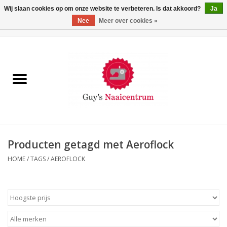
Wij slaan cookies op om onze website te verbeteren. Is dat akkoord?
Ja
Nee
Meer over cookies »
0 Artikelen - €0,00
Home
Machines
Machine-accessoires
Naaigaren
Producten getagd met Aeroflock
HOME
/
TAGS
/
AEROFLOCK
Paspoppen
Fournituren
Opbergsystemen