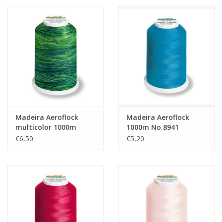
Madeira Aeroflock
Madeira Aeroflock
multicolor 1000m
1000m No.8941
No.9509
€6,50
€5,20