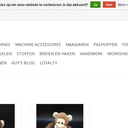
kies op om onze website te verbeteren. Is dat akkoord?
Ja
Nee
Meer 
INES
MACHINE-ACCESSOIRES
NAAIGAREN
PASPOPPEN
FO
SELEN
STOFFEN
BREIEN EN HAKEN
HANDWERK
WORKSHO
NEN
GUY'S BLOG
LOYALTY
tje Aap
DMC Baby aap met lange armen
kruissteek