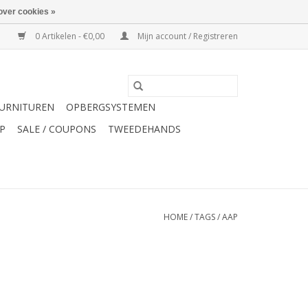
over cookies »
0 Artikelen - €0,00
Mijn account / Registreren
URNITUREN
OPBERGSYSTEMEN
P
SALE / COUPONS
TWEEDEHANDS
HOME
/
TAGS
/
AAP