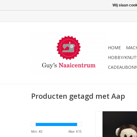
Wij slaan coo
HOME
MACH
HOBBY/KNUT
CADEAUBON
Producten getagd met Aap
DMC Baby Knuffel
Min: €
0
Max: €
15