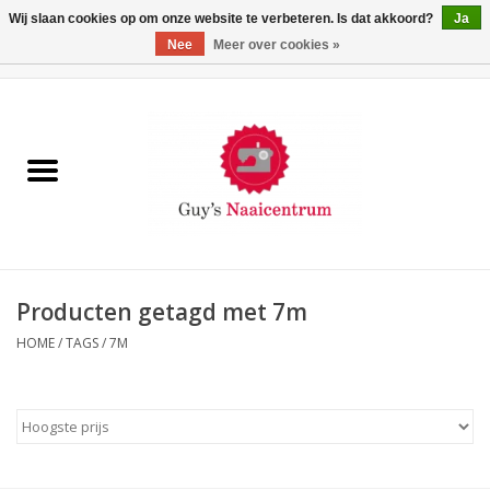
Wij slaan cookies op om onze website te verbeteren. Is dat akkoord?
Ja
Nee
Meer over cookies »
0 Artikelen - €0,00
Home
Machines
Machine-accessoires
Naaigaren
Producten getagd met 7m
HOME
/
TAGS
/
7M
Paspoppen
Fournituren
Opbergsystemen