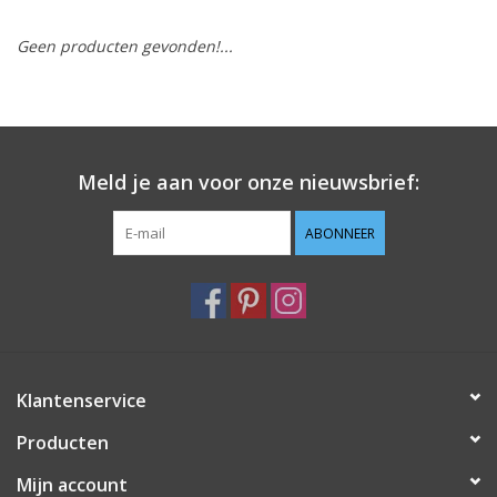
Geen producten gevonden!...
Hobby/Knutselen
Stoffen
Breien en haken
Meld je aan voor onze nieuwsbrief:
Handwerk
ABONNEER
Workshop
Sale / Coupons
Klantenservice
Tweedehands
Producten
Cadeaubonnen
Mijn account