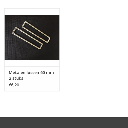
Hobby/Knutselen
Stoffen
Breien en haken
Handwerk
Metalen lussen 60 mm
Workshop
2 stuks
€6,20
Sale / Coupons
Tweedehands
Cadeaubonnen