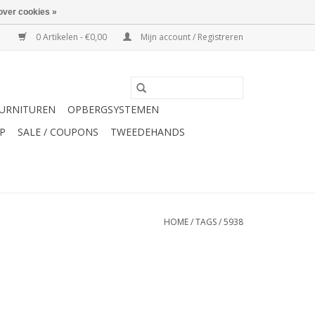
over cookies »
0 Artikelen - €0,00
Mijn account / Registreren
URNITUREN
OPBERGSYSTEMEN
P
SALE / COUPONS
TWEEDEHANDS
HOME
/
TAGS
/
5938