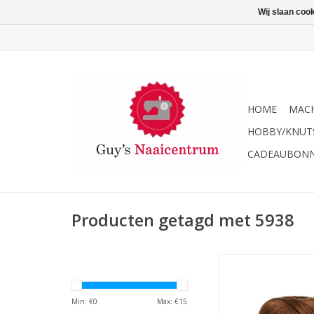
Wij slaan coo
HOME
MACH
HOBBY/KNUT
CADEAUBON
Producten getagd met 5938
DMC Petra haakgaren 
5938
TOEVOEGEN AAN WI
Min: €
0
Max: €
15