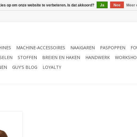
kies op om onze website te verbeteren. Is dat akkoord?
Ja
Nee
Meer 
INES
MACHINE-ACCESSOIRES
NAAIGAREN
PASPOPPEN
FO
SELEN
STOFFEN
BREIEN EN HAKEN
HANDWERK
WORKSHO
NEN
GUY'S BLOG
LOYALTY
nr.8 100gr
NKELWAGEN