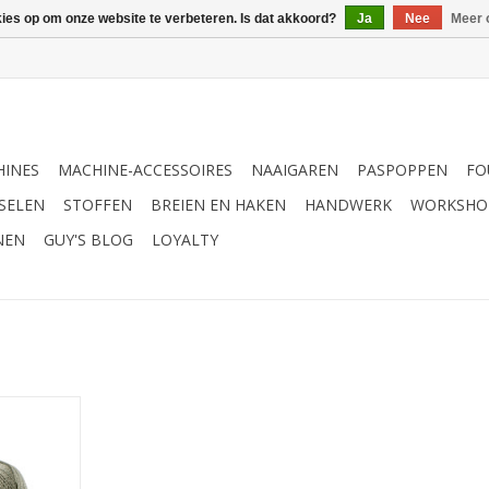
kies op om onze website te verbeteren. Is dat akkoord?
Ja
Nee
Meer 
INES
MACHINE-ACCESSOIRES
NAAIGAREN
PASPOPPEN
FO
SELEN
STOFFEN
BREIEN EN HAKEN
HANDWERK
WORKSHO
NEN
GUY'S BLOG
LOYALTY
nr.8 100gr
NKELWAGEN