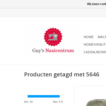
Wij slaan coo
HOME
MACH
HOBBY/KNUT
CADEAUBON
Producten getagd met 5646
DMC Petra haakgaren 
5646
TOEVOEGEN AAN WI
Min: €
0
Max: €
15