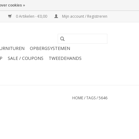
over cookies »
0 Artikelen - €0,00
Mijn account / Registreren
URNITUREN
OPBERGSYSTEMEN
P
SALE / COUPONS
TWEEDEHANDS
HOME
/
TAGS
/
5646