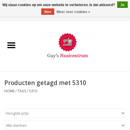
Wij slaan cookies op om onze website te verbeteren. Is dat akkoord?
Ja
Nee
Meer over cookies »
0 Artikelen - €0,00
Home
Machines
Machine-accessoires
Naaigaren
Producten getagd met 5310
HOME
/
TAGS
/
5310
Paspoppen
Fournituren
Opbergsystemen