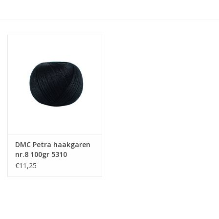
Hobby/Knutselen
Stoffen
Breien en haken
Handwerk
Workshop
DMC Petra haakgaren
nr.8 100gr 5310
Sale / Coupons
€11,25
Tweedehands
Cadeaubonnen