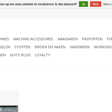
kies op om onze website te verbeteren. Is dat akkoord?
Ja
Nee
Meer 
INES
MACHINE-ACCESSOIRES
NAAIGAREN
PASPOPPEN
FO
SELEN
STOFFEN
BREIEN EN HAKEN
HANDWERK
WORKSHO
NEN
GUY'S BLOG
LOYALTY
e biezen-
t #46C
NKELWAGEN