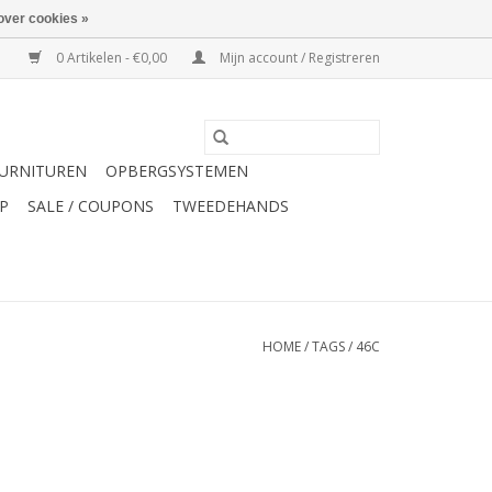
over cookies »
0 Artikelen - €0,00
Mijn account / Registreren
URNITUREN
OPBERGSYSTEMEN
P
SALE / COUPONS
TWEEDEHANDS
HOME
/
TAGS
/
46C