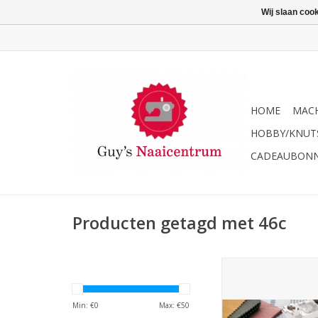
Wij slaan coo
HOME
MACH
HOBBY/KNUT
CADEAUBON
Producten getagd met 46c
Bernina Transparant
deco-borduurvoe
TOEVOEGEN AAN WI
Min: €
0
Max: €
50