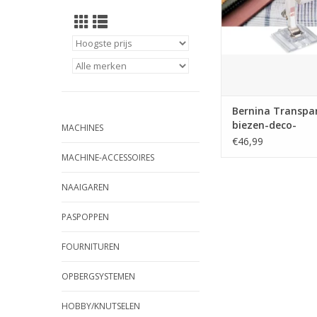
Bernina Transpa
biezen-deco-
MACHINES
borduurvoet #46
€46,99
MACHINE-ACCESSOIRES
NAAIGAREN
PASPOPPEN
FOURNITUREN
OPBERGSYSTEMEN
HOBBY/KNUTSELEN