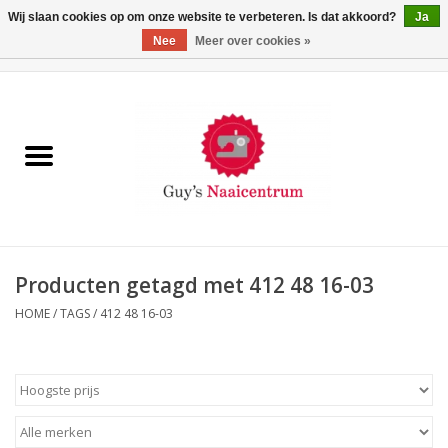
Wij slaan cookies op om onze website te verbeteren. Is dat akkoord?
Ja
Nee
Meer over cookies »
0 Artikelen - €0,00
Home
Machines
Machine-accessoires
Naaigaren
Producten getagd met 412 48 16-03
HOME
/
TAGS
/
412 48 16-03
Paspoppen
Fournituren
Opbergsystemen