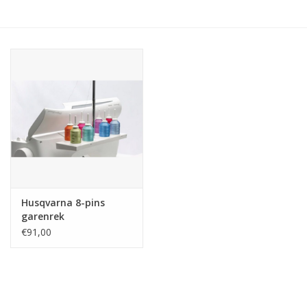
Hobby/Knutselen
Stoffen
Breien en haken
Handwerk
Workshop
Husqvarna 8-pins
garenrek
Sale / Coupons
€91,00
Tweedehands
Cadeaubonnen