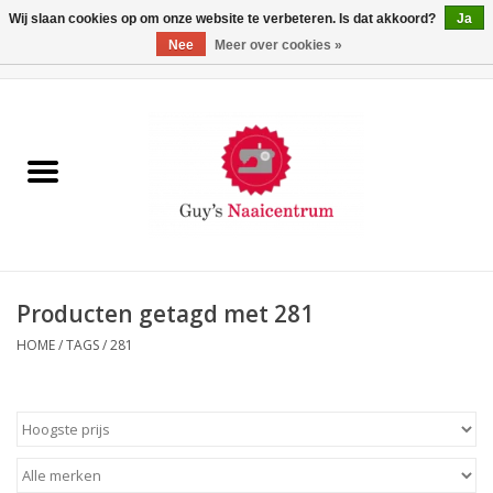
Wij slaan cookies op om onze website te verbeteren. Is dat akkoord?
Ja
Nee
Meer over cookies »
0 Artikelen - €0,00
Home
Machines
Machine-accessoires
Naaigaren
Producten getagd met 281
HOME
/
TAGS
/
281
Paspoppen
Fournituren
Opbergsystemen