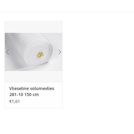
Hobby/Knutselen
Stoffen
Breien en haken
Handwerk
Workshop
Vlieseline volumevlies
281-10 150 cm
Sale / Coupons
€1,61
Tweedehands
Cadeaubonnen