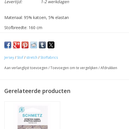
Levertijd:
1-2 werkdagen
Materiaal: 95% katoen, 5% elastan
Stofbreedte: 160 cm
Ideaal voor shirts
Gewicht: 205 g
De stof wordt verkocht per 10 cm. Indien je 1 m wenst, geef
Jersey
/
Stof
/
stretch
/
Stoffabrics
dan '10' in bij aantal, de stof wordt uiteraard uit één geheel
Aan verlanglijst toevoegen
/
Toevoegen om te vergelijken
/
Afdrukken
geknipt.
Bij elke stof stellen we als gerelateerd product het meest
bijpassende garen voor.
Gerelateerde producten