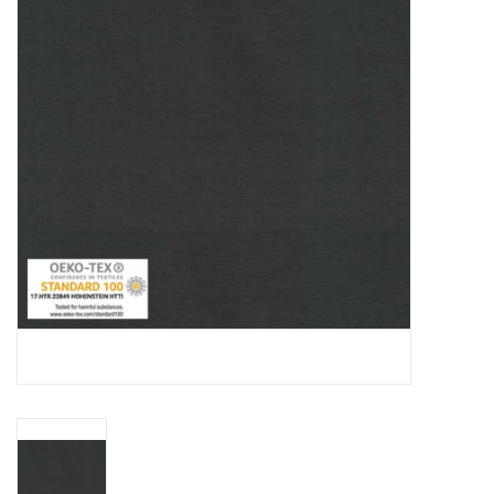
Hobby/Knutselen
Stoffen
Breien en haken
Handwerk
Workshop
Sale / Coupons
Tweedehands
Cadeaubonnen