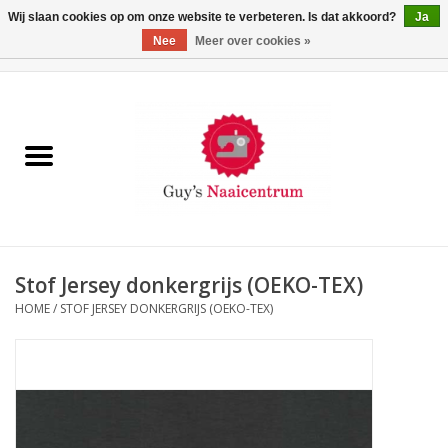
Wij slaan cookies op om onze website te verbeteren. Is dat akkoord?
Ja
Nee
Meer over cookies »
0 Artikelen - €0,00
Home
Machines
Machine-accessoires
Naaigaren
Stof Jersey donkergrijs (OEKO-TEX)
HOME
/
STOF JERSEY DONKERGRIJS (OEKO-TEX)
Paspoppen
Fournituren
Opbergsystemen