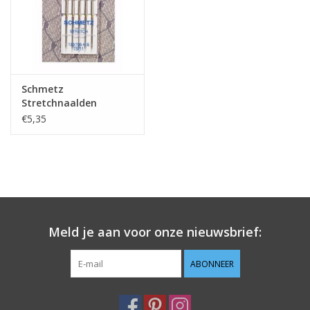
Schmetz
Stretchnaalden
130/705H-S 75/11
€5,35
Meld je aan voor onze nieuwsbrief:
ABONNEER