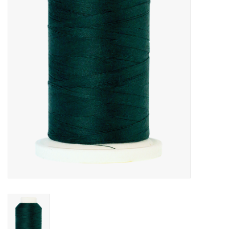
Hobby/Knutselen
Stoffen
Breien en haken
Handwerk
Workshop
Sale / Coupons
Tweedehands
Cadeaubonnen