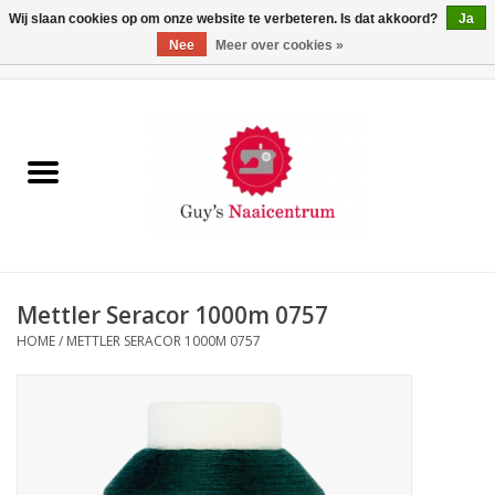
Wij slaan cookies op om onze website te verbeteren. Is dat akkoord?
Ja
Nee
Meer over cookies »
0 Artikelen - €0,00
Home
Machines
Machine-accessoires
Naaigaren
Mettler Seracor 1000m 0757
HOME
/
METTLER SERACOR 1000M 0757
Paspoppen
Fournituren
Opbergsystemen