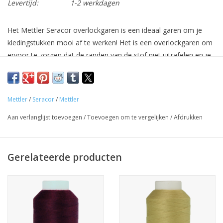
Levertijd:
1-2 werkdagen
Het Mettler Seracor overlockgaren is een ideaal garen om je
kledingstukken mooi af te werken! Het is een overlockgaren om
ervoor te zorgen dat de randen van de stof niet uitrafelen en je
een mooie rolzoom kan maken. Dit sterk garen is ideaal om te
gebruiken als draad op de linkernaald van een overlock voor een
sterke 4-draads overlocksteek. Ook op beide naalden van een 4-
Mettler
/
Seracor
/
Mettler
draads overlocksteek of als naalddraad voor een coversteek
werkt dit garen uitzonderlijk goed. Door deze techniek toe te
Aan verlanglijst toevoegen
/
Toevoegen om te vergelijken
/
Afdrukken
passen is het niet nodig om je kledingstuk in rekbare stof nog
een afzonderlijk af te stikken met de naaimachine!
Gerelateerde producten
Dit garen pluist niet!
Dikte: 120
Lengte: 1000m
Samenstelling: 100% polyester