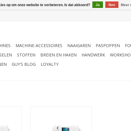
kies op om onze website te verbeteren. Is dat akkoord?
Ja
Nee
Meer 
INES
MACHINE-ACCESSOIRES
NAAIGAREN
PASPOPPEN
FO
SELEN
STOFFEN
BREIEN EN HAKEN
HANDWERK
WORKSHO
NEN
GUY'S BLOG
LOYALTY
II
Bernina 325 II
NKELWAGEN
TOEVOEGEN AAN WINKELWAGEN