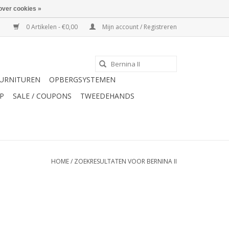
over cookies »
0 Artikelen - €0,00
Mijn account / Registreren
URNITUREN
OPBERGSYSTEMEN
P
SALE / COUPONS
TWEEDEHANDS
HOME
/
ZOEKRESULTATEN VOOR BERNINA II