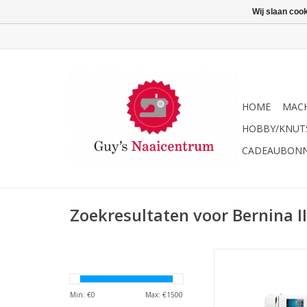
Wij slaan coo
HOME
MACH
HOBBY/KNUT
CADEAUBON
Zoekresultaten voor Bernina II
Bernina 335 
TOEVOEGEN AAN WI
Min: €
0
Max: €
1500