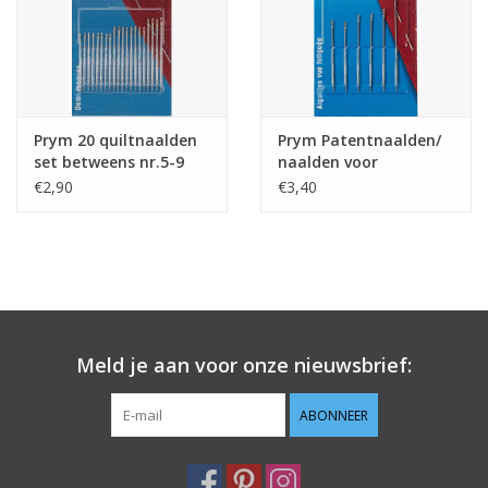
Prym 20 quiltnaalden
Prym Patentnaalden/
set betweens nr.5-9
naalden voor
slechtzienden 6st.
€2,90
€3,40
Meld je aan voor onze nieuwsbrief:
ABONNEER