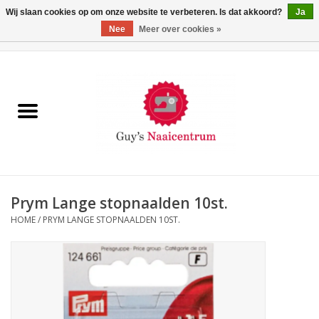
Wij slaan cookies op om onze website te verbeteren. Is dat akkoord?
Ja
Nee
Meer over cookies »
0 Artikelen - €0,00
Home
Machines
Machine-accessoires
Naaigaren
Prym Lange stopnaalden 10st.
HOME
/
PRYM LANGE STOPNAALDEN 10ST.
Paspoppen
Fournituren
Opbergsystemen