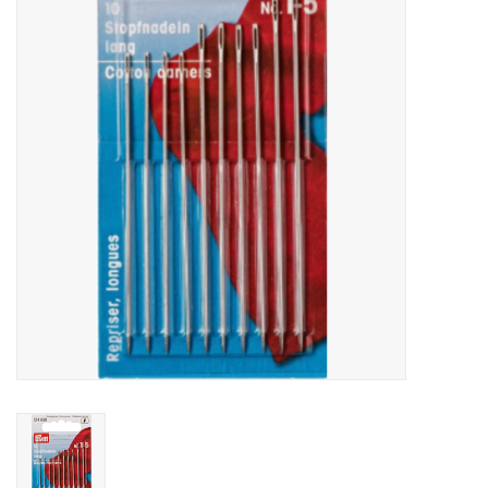
Hobby/Knutselen
Stoffen
Breien en haken
Handwerk
Workshop
Sale / Coupons
Tweedehands
Cadeaubonnen