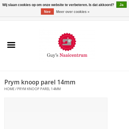
Wij slaan cookies op om onze website te verbeteren. Is dat akkoord?
Ja
Nee
Meer over cookies »
0 Artikelen - €0,00
Home
Machines
Machine-accessoires
Naaigaren
Prym knoop parel 14mm
HOME
/
PRYM KNOOP PAREL 14MM
Paspoppen
Fournituren
Opbergsystemen